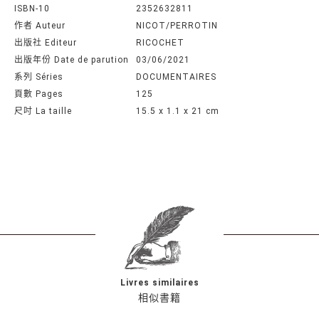
ISBN-10
2352632811
作者 Auteur
NICOT/PERROTIN
出版社 Editeur
RICOCHET
出版年份 Date de parution
03/06/2021
系列 Séries
DOCUMENTAIRES
頁數 Pages
125
尺吋 La taille
15.5 x 1.1 x 21 cm
Livres similaires
相似書籍