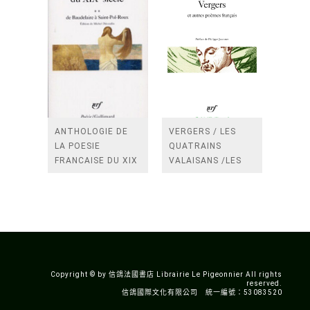
ANTHOLOGIE DE
VERGERS / LES
LA POESIE
QUATRAINS
FRANCAISE DU XIX
VALAISANS /LES
SIECLE (TOME 2-DE
ROSES /LES
BAUDELAIRE A
FENETRES
SAINT-POL-ROUX)
/TENDRES IMPOTS
A LA FRANCE
Copyright © by 信鴿法國書店 Librairie Le Pigeonnier All rights
reserved.
信鴿國際文化有限公司 統一編號：53083520