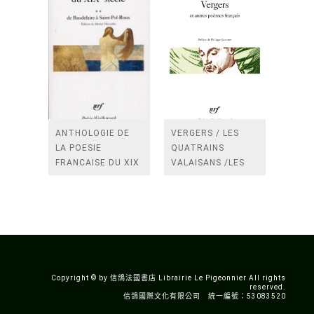
ANTHOLOGIE DE
VERGERS / LES
LA POESIE
QUATRAINS
FRANCAISE DU XIX
VALAISANS /LES
SIECLE (TOME 2-DE
ROSES /LES
BAUDELAIRE A
FENETRES
SAINT-POL-ROUX)
/TENDRES IMPOTS
A LA FRANCE
Copyright © by 信鴿法國書店 Librairie Le Pigeonnier All rights
reserved.
信鴿國際文化有限公司 統一編號：53083520