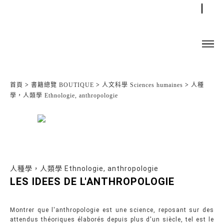
首頁
>
書籍總覽 BOUTIQUE
>
人文科學 Sciences humaines
>
人種
學，人類學 Ethnologie, anthropologie
人種學，人類學 Ethnologie, anthropologie
LES IDEES DE L'ANTHROPOLOGIE
Montrer que l'anthropologie est une science, reposant sur des
attendus théoriques élaborés depuis plus d'un siècle, tel est le