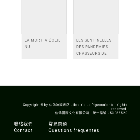
LA MORT A L'OEIL
LES SENTINELLES
NU
DES PANDEMIES -
CHASSEURS DE
VIRUS ET
OBSERVATEURS
DOISEAUX AUX
FRONTIERES DE LA
CHINE
Copyright © by 信鴿法國書店 Librairie Le Pigeonnier All rights
reserved.
信鴿國際文化有限公司 統一編號：53083520
聯絡我們
常見問題
Contact
Questions fréquentes