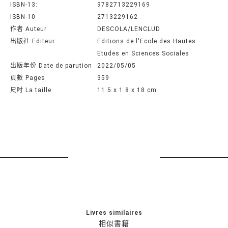
ISBN-13:
9782713229169
ISBN-10
2713229162
作者 Auteur
DESCOLA/LENCLUD
出版社 Editeur
Editions de l'Ecole des Hautes
Etudes en Sciences Sociales
出版年份 Date de parution
2022/05/05
頁數 Pages
359
尺吋 La taille
11.5 x 1.8 x 18 cm
Livres similaires
相似書籍