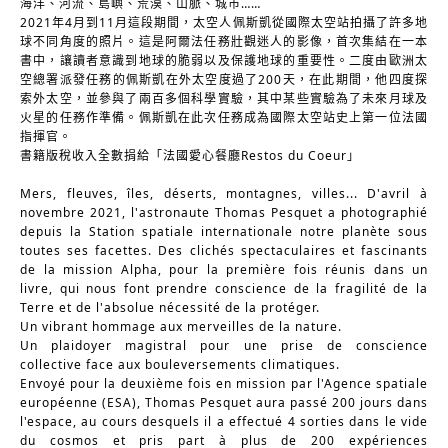
海洋、河流、島嶼、荒漠、山脈、城市……
2021年4月到11月這段期間，太空人佩斯凱從國際太空站拍攝了許多地
球不同角度的照片。這是阿爾法任務壯觀迷人的影像，首次集結在一本
書中，讓讀者意識到地球的脆弱以及保護地球的重要性。二度由歐洲太
空總署派發任務的佩斯凱在外太空度過了200天，在此期間，他四度探
索外太空，並參與了兩百多個科學實驗，其中某些實驗為了未來月球及
火星的任務作準備。佩斯凱在此次任務成為國際太空站史上第一位法國
指揮官。
書籍版稅收入全數捐給「法國愛心餐廳Restos du Coeur」
Mers, fleuves, îles, déserts, montagnes, villes... D'avril à 
novembre 2021, l'astronaute Thomas Pesquet a photographié 
depuis la Station spatiale internationale notre planète sous 
toutes ses facettes. Des clichés spectaculaires et fascinants 
de la mission Alpha, pour la première fois réunis dans un 
livre, qui nous font prendre conscience de la fragilité de la 
Terre et de l'absolue nécessité de la protéger.
Un vibrant hommage aux merveilles de la nature.
Un plaidoyer magistral pour une prise de conscience 
collective face aux bouleversements climatiques.
Envoyé pour la deuxième fois en mission par l'Agence spatiale 
européenne (ESA), Thomas Pesquet aura passé 200 jours dans 
l'espace, au cours desquels il a effectué 4 sorties dans le vide 
du cosmos et pris part à plus de 200 expériences 