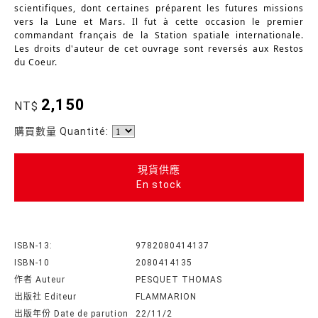
scientifiques, dont certaines préparent les futures missions 
vers la Lune et Mars. Il fut à cette occasion le premier 
commandant français de la Station spatiale internationale. 
Les droits d'auteur de cet ouvrage sont reversés aux Restos 
du Coeur.
2,150
NT$
購買數量 Quantité:
現貨供應
En stock
ISBN-13:
9782080414137
ISBN-10
2080414135
作者 Auteur
PESQUET THOMAS
出版社 Editeur
FLAMMARION
出版年份 Date de parution
22/11/2