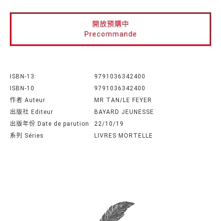
開放預購中
Precommande
ISBN-13:
9791036342400
ISBN-10
9791036342400
作者 Auteur
MR TAN/LE FEYER
出版社 Editeur
BAYARD JEUNESSE
出版年份 Date de parution
22/10/19
系列 Séries
LIVRES MORTELLE