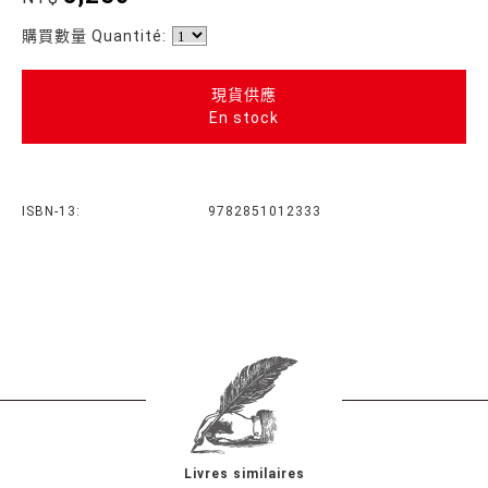
購買數量 Quantité:
現貨供應
En stock
ISBN-13:
9782851012333
Livres similaires