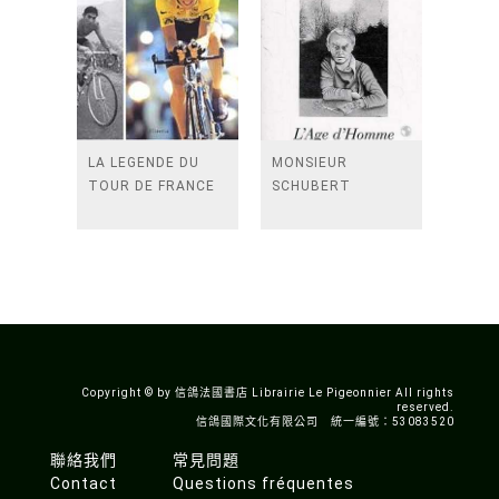
LA LEGENDE DU
MONSIEUR
TOUR DE FRANCE
SCHUBERT
Copyright © by 信鴿法國書店 Librairie Le Pigeonnier All rights
reserved.
信鴿國際文化有限公司 統一編號：53083520
聯絡我們
常見問題
Contact
Questions fréquentes