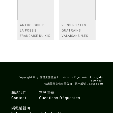
ANTHOLOGIE DE
VERGERS / LES
LA POESIE
QUATRAINS
FRANCAISE DU XIX
VALAISANS /LES
SIECLE (TOME 2-DE
ROSES /LES
BAUDELAIRE A
FENETRES
SAINT-POL-ROUX)
/TENDRES IMPOTS
A LA FRANCE
Copyright © by 信鴿法國書店 Librairie Le Pigeonnier All rights
reserved.
信鴿國際文化有限公司 統一編號：53083520
聯絡我們
常見問題
Contact
Questions fréquentes
隱私權聲明