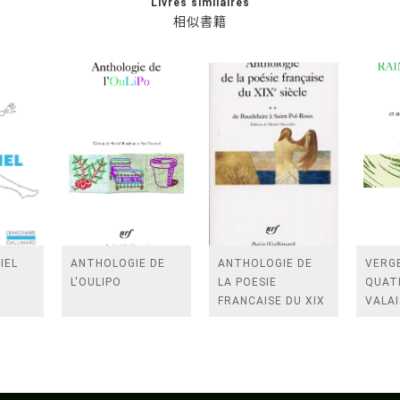
Livres similaires
相似書籍
IEL
ANTHOLOGIE DE
ANTHOLOGIE DE
VERGE
L'OULIPO
LA POESIE
QUAT
FRANCAISE DU XIX
VALAI
SIECLE (TOME 2-DE
ROSES
BAUDELAIRE A
FENE
SAINT-POL-ROUX)
/TEN
A LA 