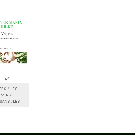
RS / LES
RAINS
SANS /LES
 /LES
TRES
DRES IMPOTS
FRANCE