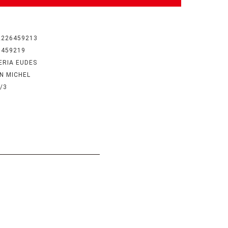
2226459213
6459219
ERIA EUDES
IN MICHEL
/3