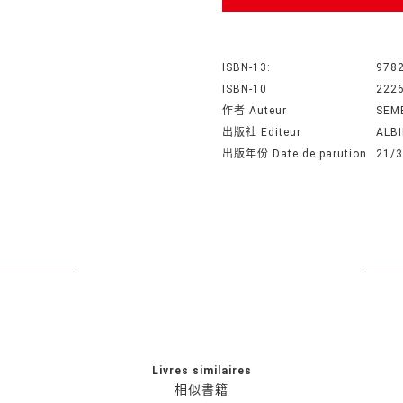
ISBN-13:
978
ISBN-10
222
作者 Auteur
SEM
出版社 Editeur
ALB
出版年份 Date de parution
21/3
Livres similaires
相似書籍