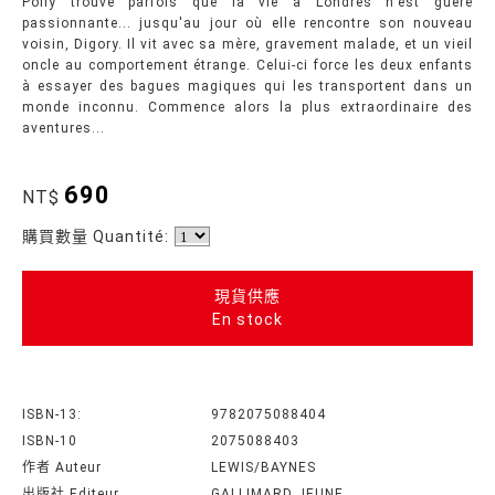
Polly trouve parfois que la vie à Londres n'est guère
passionnante... jusqu'au jour où elle rencontre son nouveau
voisin, Digory. Il vit avec sa mère, gravement malade, et un vieil
oncle au comportement étrange. Celui-ci force les deux enfants
à essayer des bagues magiques qui les transportent dans un
monde inconnu. Commence alors la plus extraordinaire des
aventures...
690
NT$
購買數量 Quantité:
現貨供應
En stock
ISBN-13:
9782075088404
ISBN-10
2075088403
作者 Auteur
LEWIS/BAYNES
出版社 Editeur
GALLIMARD JEUNE