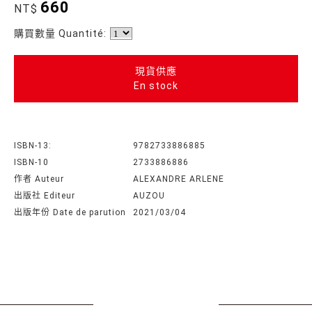
660
NT$
購買數量 Quantité:
現貨供應
En stock
ISBN-13:
9782733886885
ISBN-10
2733886886
作者 Auteur
ALEXANDRE ARLENE
出版社 Editeur
AUZOU
出版年份 Date de parution
2021/03/04