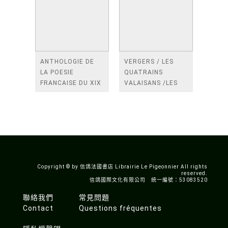
ANTHOLOGIE DE
VERGERS / LES
LA POESIE
QUATRAINS
FRANCAISE DU XIX
VALAISANS /LES
SIECLE (TOME 2-DE
ROSES /LES
BAUDELAIRE A
FENETRES
SAINT-POL-ROUX)
/TENDRES IMPOTS
A LA FRANCE
Copyright © by 信鴿法國書店 Librairie Le Pigeonnier All rights
reserved.
信鴿國際文化有限公司 統一編號：53083520
聯絡我們
常見問題
Contact
Questions fréquentes