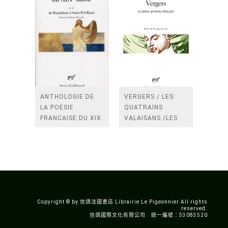
ANTHOLOGIE DE
VERGERS / LES
LA POESIE
QUATRAINS
FRANCAISE DU XIX
VALAISANS /LES
SIECLE (TOME 2-DE
ROSES /LES
BAUDELAIRE A
FENETRES
SAINT-POL-ROUX)
/TENDRES IMPOTS
A LA FRANCE
Copyright © by 信鴿法國書店 Librairie Le Pigeonnier All rights
reserved.
信鴿國際文化有限公司 統一編號：53083520