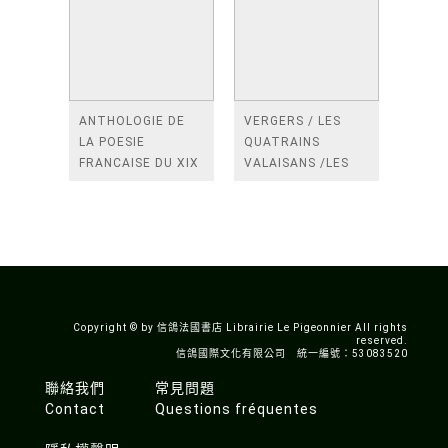
ANTHOLOGIE DE
VERGERS / LES
LA POESIE
QUATRAINS
FRANCAISE DU XIX
VALAISANS /LES
SIECLE (TOME 2-DE
ROSES /LES
BAUDELAIRE A
FENETRES
SAINT-POL-ROUX)
/TENDRES IMPOTS
A LA FRANCE
Copyright © by 信鴿法國書店 Librairie Le Pigeonnier All rights
reserved.
信鴿國際文化有限公司 統一編號：53083520
聯絡我們
常見問題
Contact
Questions fréquentes