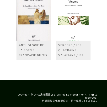
ANTHOLOGIE DE
VERGERS / LES
LA POESIE
QUATRAINS
FRANCAISE DU XIX
VALAISANS /LES
SIECLE (TOME 2-DE
ROSES /LES
BAUDELAIRE A
FENETRES
SAINT-POL-ROUX)
/TENDRES IMPOTS
A LA FRANCE
Copyright © by 信鴿法國書店 Librairie Le Pigeonnier All rights
reserved.
信鴿國際文化有限公司 統一編號：53083520