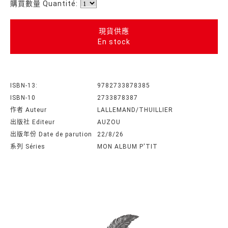
購買數量 Quantité:
現貨供應
En stock
ISBN-13:
9782733878385
ISBN-10
2733878387
作者 Auteur
LALLEMAND/THUILLIER
出版社 Editeur
AUZOU
出版年份 Date de parution
22/8/26
系列 Séries
MON ALBUM P'TIT