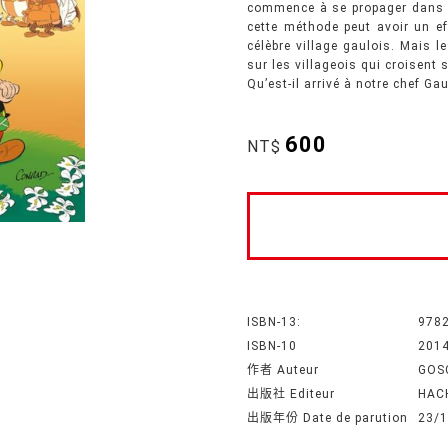
commence à se propager dans l
cette méthode peut avoir un e
célèbre village gaulois. Mais l
sur les villageois qui croisent
Qu’est-il arrivé à notre chef Ga
600
NT$
ISBN-13:
978
ISBN-10
201
作者 Auteur
GOS
出版社 Editeur
HAC
出版年份 Date de parution
23/