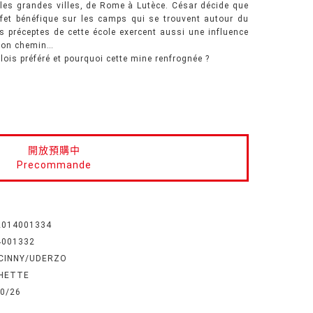
es grandes villes, de Rome à Lutèce. César décide que
ffet bénéfique sur les camps qui se trouvent autour du
es préceptes de cette école exercent aussi une influence
 son chemin…
ulois préféré et pourquoi cette mine renfrognée ?
開放預購中
Precommande
2014001334
4001332
CINNY/UDERZO
HETTE
10/26