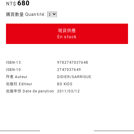
680
NT$
購買數量 Quantité:
現貨供應
En stock
ISBN-13:
9782747037648
ISBN-10
2747037649
作者 Auteur
DIDIER/GARRIGUE
出版社 Editeur
BD KIDS
出版年份 Date de parution
2011/03/12