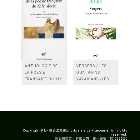
ANTHOLOGIE DE
VERGERS / LES
LA POESIE
QUATRAINS
FRANCAISE DU XIX
VALAISANS /LES
SIECLE (TOME 2-DE
ROSES /LES
BAUDELAIRE A
FENETRES
SAINT-POL-ROUX)
/TENDRES IMPOTS
A LA FRANCE
Copyright © by 信鴿法國書店 Librairie Le Pigeonnier All rights
reserved.
信鴿國際文化有限公司 統一編號：53083520