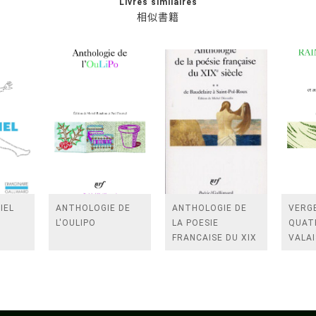
Livres similaires
相似書籍
IEL
ANTHOLOGIE DE
ANTHOLOGIE DE
VERGE
L'OULIPO
LA POESIE
QUAT
FRANCAISE DU XIX
VALAI
SIECLE (TOME 2-DE
ROSES
BAUDELAIRE A
FENE
SAINT-POL-ROUX)
/TEN
A LA 