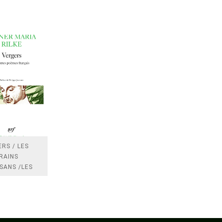
RS / LES
RAINS
SANS /LES
 /LES
TRES
DRES IMPOTS
FRANCE