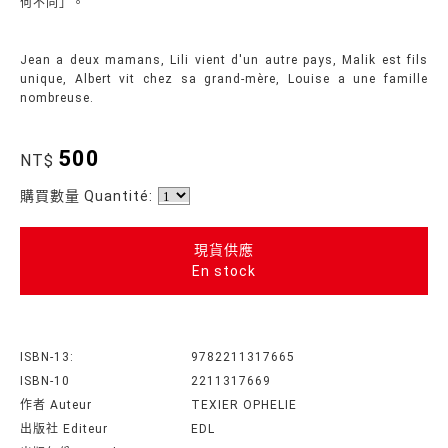
何不同」。
Jean a deux mamans, Lili vient d'un autre pays, Malik est fils
unique, Albert vit chez sa grand-mère, Louise a une famille
nombreuse.
500
NT$
購買數量 Quantité:
現貨供應
En stock
ISBN-13:
9782211317665
ISBN-10
2211317669
作者 Auteur
TEXIER OPHELIE
出版社 Editeur
EDL