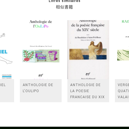
Livres similaires
相似書籍
IEL
ANTHOLOGIE DE
ANTHOLOGIE DE
VERGE
L'OULIPO
LA POESIE
QUAT
FRANCAISE DU XIX
VALAI
SIECLE (TOME 2-DE
ROSES
BAUDELAIRE A
FENE
SAINT-POL-ROUX)
/TEN
A LA 