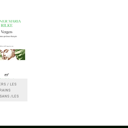
RS / LES
RAINS
SANS /LES
 /LES
TRES
DRES IMPOTS
FRANCE