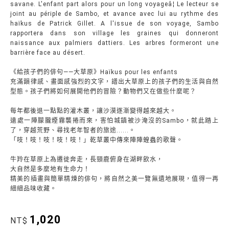
savane. L'enfant part alors pour un long voyageâ¦ Le lecteur se
joint au périple de Sambo, et avance avec lui au rythme des
haïkus de Patrick Gillet. A l'issue de son voyage, Sambo
rapportera dans son village les graines qui donneront
naissance aux palmiers dattiers. Les arbres formeront une
barrière face au désert.
《給孩子們的俳句——大草原》Haïkus pour les enfants
充滿韻律感、畫面感強烈的文字，譜出大草原上的孩子們的生活與自然
型態。孩子們將如何展開他們的冒險？動物們又在做些什麼呢？
每年都後退一點點的灌木叢，讓沙漠逐漸變得越來越大。
遠處一陣朦朧煙霧襲捲而來，害怕城鎮被沙淹沒的Sambo，就此踏上
了，穿越荒野、尋找老年智者的旅途......。
「吱！吱！吱！吱！吱！」乾草叢中傳來陣陣蝗蟲的歌聲。
牛羚在草原上為遷徙奔走，長頸鹿俯身在湖畔飲水，
大自然是多麼地有生命力！
精美的插畫與簡單精煉的俳句，將自然之美一覽無遺地展現，值得一再
細細品味收藏。
1,020
NT$