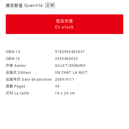
購買數量 Quantité:
現貨供應
En stock
ISBN-13:
9782955403037
ISBN-10
2955403032
作者 Auteur
GILLET/DEMURO
出版社 Editeur
UN CHAT LA NUIT
出版年份 Date de parution
2009/9/11
頁數 Pages
39
尺吋 La taille
19 x 24 cm