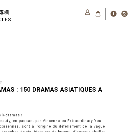
專欄
CLES
e
AMAS : 150 DRAMAS ASIATIQUES A
s k-dramas !
eauty, en passant par Vincenzo ou Extraordinary You...
coréennes, sont à l'origine du déferlement de la vague