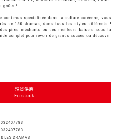
ranches de vie, histoires de bureau, d'horreur, thriller
es goûts !
e contenus spécialisée dans la culture coréenne, vous
près de 150 dramas, dans tous les styles différents !
 des pires méchants ou des meilleurs baisers sous la
guide complet pour revoir de grands succès ou découvrir
現貨供應
En stock
1032407783
1032407783
 & LES DRAMAS