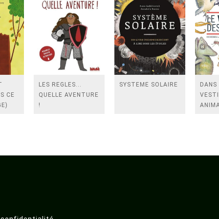
T
LES REGLES...
SYSTEME SOLAIRE
DANS 
IS CE
QUELLE AVENTURE
VESTI
GE)
!
ANIM