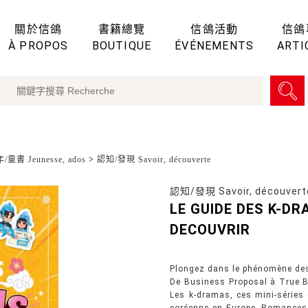
關於信鴿
書籍總覽
信鴿活動
信鴿
À PROPOS
BOUTIQUE
ÉVÉNEMENTS
ARTI
童書 Jeunesse, ados
>
認知/發現 Savoir, découverte
認知/發現 Savoir, découvert
LE GUIDE DES K-DR
DECOUVRIR
Plongez dans le phénomène de
De Business Proposal à True B
Les k-dramas, ces mini-séries 