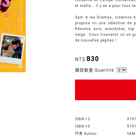
coréenne en Europe. Romances, t
et mafia... Il y en a pour tous l
Sam & les Dramas, créatrice d
propose ici une sélection de 
Résumé, avis, anecdotes, top
neige...Vous trouverez ici un 
de nouvelles pépites !
830
NT$
購買數量 Quantité:
ISBN-13:
979
ISBN-10
979
作者 Auteur
SAM