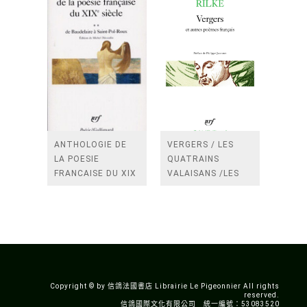
ANTHOLOGIE DE
VERGERS / LES
LA POESIE
QUATRAINS
FRANCAISE DU XIX
VALAISANS /LES
SIECLE (TOME 2-DE
ROSES /LES
BAUDELAIRE A
FENETRES
SAINT-POL-ROUX)
/TENDRES IMPOTS
A LA FRANCE
Copyright © by 信鴿法國書店 Librairie Le Pigeonnier All rights
reserved.
信鴿國際文化有限公司 統一編號：53083520