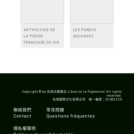
ANTHOLOGIE DE
LES PONEYS
LA POESIE
SAUVAGES
FRANCAISE DU XIX
SIECLE (TOME 2-DE
BAUDELAIRE A
SAINT-POL-ROUX)
Copyright © by 信鴿法國書店 Librairie Le Pigeonnier All rights
reserved.
信鴿國際文化有限公司 統一編號：53083520
聯絡我們
常見問題
Contact
Questions fréquentes
隱私權聲明