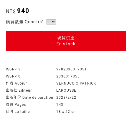
940
NT$
購買數量 Quantité:
現貨供應
En stock
ISBN-13:
9782036017351
ISBN-10
2036017355
作者 Auteur
VERNUCCIO PATRICK
出版社 Editeur
LAROUSSE
出版年份 Date de parution
2023/2/22
頁數 Pages
143
尺吋 La taille
18 x 22 cm