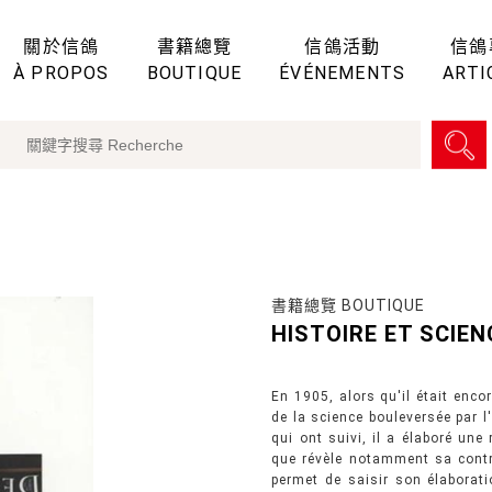
關於信鴿
書籍總覽
信鴿活動
信鴿
À PROPOS
BOUTIQUE
ÉVÉNEMENTS
ARTI
書籍總覽 BOUTIQUE
HISTOIRE ET SCIEN
En 1905, alors qu'il était enco
de la science bouleversée par l
qui ont suivi, il a élaboré une
que révèle notamment sa contri
permet de saisir son élaborat