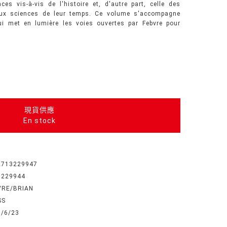
ces vis-à-vis de l'histoire et, d'autre part, celle des
aux sciences de leur temps. Ce volume s'accompagne
ui met en lumière les voies ouvertes par Febvre pour
現貨供應
En stock
2713229947
3229944
VRE/BRIAN
SS
3/6/23