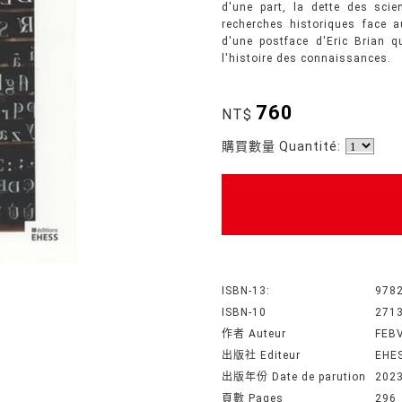
d'une part, la dette des scien
recherches historiques face 
d'une postface d'Eric Brian q
l'histoire des connaissances.
760
NT$
購買數量 Quantité:
ISBN-13:
978
ISBN-10
271
作者 Auteur
FEB
出版社 Editeur
EHE
出版年份 Date de parution
202
頁數 Pages
296