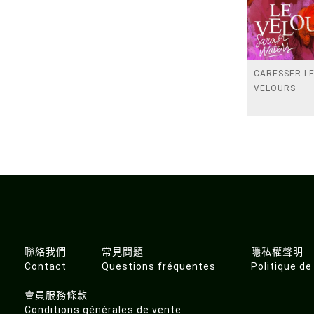
CARESSER L
VELOURS
聯絡我們
常見問題
隱私權聲明
Contact
Questions fréquentes
Politique de
會員服務條款
Conditions générales de vente