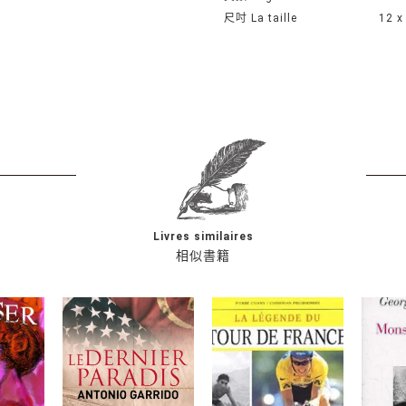
尺吋 La taille
12 x
Livres similaires
相似書籍