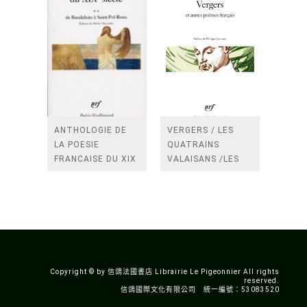
ANTHOLOGIE DE
VERGERS / LES
LA POESIE
QUATRAINS
FRANCAISE DU XIX
VALAISANS /LES
SIECLE (TOME 2-DE
ROSES /LES
BAUDELAIRE A
FENETRES
SAINT-POL-ROUX)
/TENDRES IMPOTS
A LA FRANCE
Copyright © by 信鴿法國書店 Librairie Le Pigeonnier All rights
reserved.
信鴿國際文化有限公司 統一編號：53083520