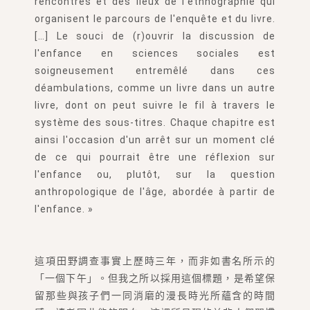
rencontres et des lieux de l'ethnographie qui
organisent le parcours de l'enquête et du livre.
[…] Le souci de (r)ouvrir la discussion de
l'enfance en sciences sociales est
soigneusement entremêlé dans ces
déambulations, comme un livre dans un autre
livre, dont on peut suivre le fil à travers le
système des sous-titres. Chaque chapitre est
ainsi l'occasion d'un arrêt sur un moment clé
de ce qui pourrait être une réflexion sur
l'enfance ou, plutôt, sur la question
anthropologique de l'âge, abordée à partir de
l'enfance. »
這項田野調查事實上歷時三年，而非如書名所示的
「一個下午」。但我之所以採用這個標題，是希望保
留那些與孩子們一同消磨的漫長時光所蘊含的時間