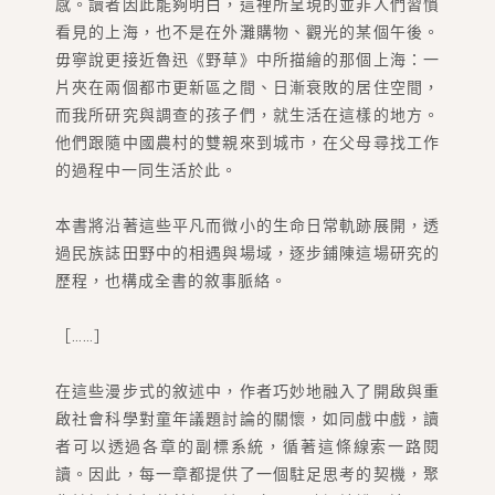
感。讀者因此能夠明白，這裡所呈現的並非人們習慣
看見的上海，也不是在外灘購物、觀光的某個午後。
毋寧說更接近魯迅《野草》中所描繪的那個上海：一
片夾在兩個都市更新區之間、日漸衰敗的居住空間，
而我所研究與調查的孩子們，就生活在這樣的地方。
他們跟隨中國農村的雙親來到城市，在父母尋找工作
的過程中一同生活於此。
本書將沿著這些平凡而微小的生命日常軌跡展開，透
過民族誌田野中的相遇與場域，逐步鋪陳這場研究的
歷程，也構成全書的敘事脈絡。
［……］
在這些漫步式的敘述中，作者巧妙地融入了開啟與重
啟社會科學對童年議題討論的關懷，如同戲中戲，讀
者可以透過各章的副標系統，循著這條線索一路閱
讀。因此，每一章都提供了一個駐足思考的契機，聚