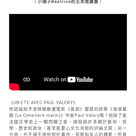
｜小鴿子Béatrice的五本推薦書｜
《UN ETE AVEC PAUL VALERY》
你認識給予宮崎駿動畫電影《風起》靈感的詩集《海濱墓
園 (Le Cimetiere marin)》作者Paul Valery嗎？他除了是
法國文學史上一顆閃耀之星，撰寫過許多關於藝術、哲
學、歷史和政治，甚至是憂心文化消逝的評論文章；另一
方面，也不得不提他對於畫作、音樂和女人的鍾愛。但景