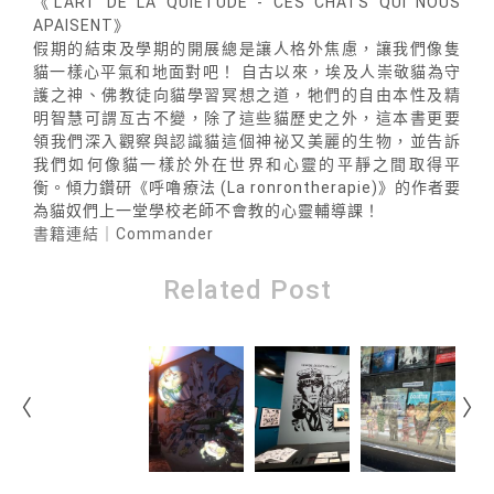
《L'ART DE LA QUIETUDE - CES CHATS QUI NOUS
APAISENT》
假期的結束及學期的開展總是讓人格外焦慮，讓我們像隻
貓一樣心平氣和地面對吧！ 自古以來，埃及人崇敬貓為守
護之神、佛教徒向貓學習冥想之道，牠們的自由本性及精
明智慧可謂亙古不變，除了這些貓歷史之外，這本書更要
領我們深入觀察與認識貓這個神祕又美麗的生物，並告訴
我們如何像貓一樣於外在世界和心靈的平靜之間取得平
衡。傾力鑽研《呼嚕療法 (La ronrontherapie)》的作者要
為貓奴們上一堂學校老師不會教的心靈輔導課！
書籍連結｜Commander
Related Post