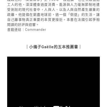
工人的他，深深體會過度消費、能源與人力毫無節制地遭
受剝削的現代社會中，人與人、以及人與自然產生嚴重的
疏離。他提倡在窮盡地球前，過一個「倒退」的生活，讓
自己離事物真正重要的本質更接近。本書在法國引起爭相
閱讀的好評與迴響。
書籍連結｜Commander
｜小鴿子Gaëlle的五本推薦書｜