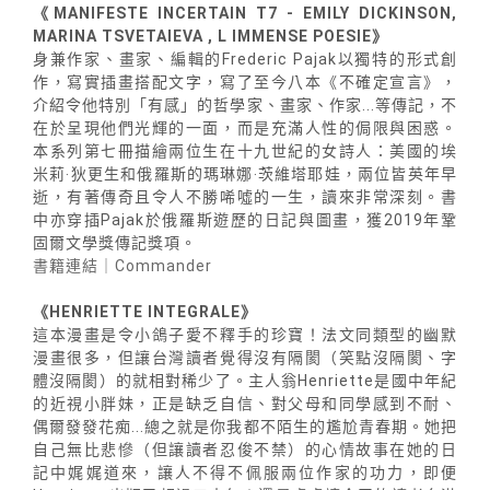
《MANIFESTE INCERTAIN T7 - EMILY DICKINSON,
MARINA TSVETAIEVA , L IMMENSE POESIE》
身兼作家、畫家、編輯的Frederic Pajak以獨特的形式創
作，寫實插畫搭配文字，寫了至今八本《不確定宣言》，
介紹令他特別「有感」的哲學家、畫家、作家...等傳記，不
在於呈現他們光輝的一面，而是充滿人性的侷限與困惑。
本系列第七冊描繪兩位生在十九世紀的女詩人：美國的埃
米莉‧狄更生和俄羅斯的瑪琳娜‧茨維塔耶娃，兩位皆英年早
逝，有著傳奇且令人不勝唏噓的一生，讀來非常深刻。書
中亦穿插Pajak於俄羅斯遊歷的日記與圖畫，獲2019年鞏
固爾文學獎傳記獎項。
書籍連結｜Commander
《HENRIETTE INTEGRALE》
這本漫畫是令小鴿子愛不釋手的珍寶！法文同類型的幽默
漫畫很多，但讓台灣讀者覺得沒有隔閡（笑點沒隔閡、字
體沒隔閡）的就相對稀少了。主人翁Henriette是國中年紀
的近視小胖妹，正是缺乏自信、對父母和同學感到不耐、
偶爾發發花痴...總之就是你我都不陌生的尷尬青春期。她把
自己無比悲慘（但讓讀者忍俊不禁）的心情故事在她的日
記中娓娓道來，讓人不得不佩服兩位作家的功力，即便