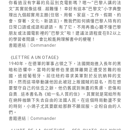
你看過沒有字幕的烏茲別克電影嗎？嗯～’’巴黎人講的法
文’’其實就像這樣...超難懂！ 幸好有這本’’巴黎文’’小字典整
理出九個超實用主題(住宿、用餐、家庭、工作、假期、約
會、穿著、文化、新語言)，教我們如何搞懂巴黎人特有的
日常口語或成語和諺語。 有了它，不用再擔心聽不懂巴黎
朋友或法國電影裡的’’巴黎文’’啦！建議法語程度在B2以上
的學習者閱讀，會比較能夠理解書中的梗喔！
書籍連結｜Commander
《LETTRE A UN OTAGE》
1940年，在德軍的軍事占領之下，法國開始進入長年的黑
暗和恐懼中，當時的聖修伯里選擇離開正遭受苦難的祖
國，途經葡萄牙、前往紐約尋求美軍對於反抗納粹的支
持，然而這項舉動讓他因此被冠上叛國賊的惡名，而在想
要堅守自己的信念之餘，他仍舊感到無盡的焦慮、悲傷和
自責...這本書名為《給一名人質的信》，其實就是寫給所有
在納粹枷鎖下失去自由的法國人民。在這個時局動盪不安
的時刻，小鴿子尤其要獻給那群不願屈服、企盼自由的人
們。
書籍連結｜Commander