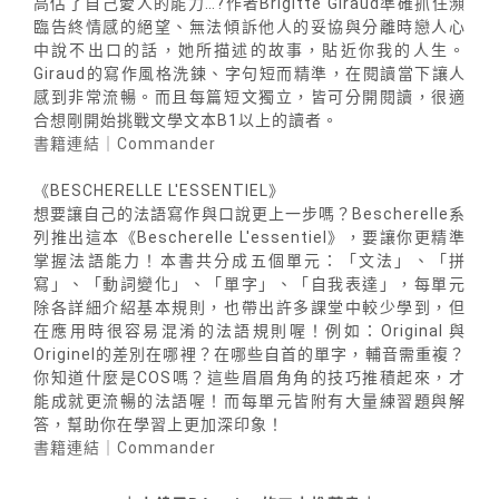
高估了自己愛人的能力…?作者Brigitte Giraud準確抓住瀕
臨告終情感的絕望、無法傾訴他人的妥協與分離時戀人心
中說不出口的話，她所描述的故事，貼近你我的人生。
Giraud的寫作風格洗鍊、字句短而精準，在閱讀當下讓人
感到非常流暢。而且每篇短文獨立，皆可分開閱讀，很適
合想剛開始挑戰文學文本B1以上的讀者。
書籍連結｜Commander
《BESCHERELLE L'ESSENTIEL》
想要讓自己的法語寫作與口說更上一步嗎？Bescherelle系
列推出這本《Bescherelle L'essentiel》，要讓你更精準
掌握法語能力！本書共分成五個單元：「文法」、「拼
寫」、「動詞變化」、「單字」、「自我表達」，每單元
除各詳細介紹基本規則，也帶出許多課堂中較少學到，但
在應用時很容易混淆的法語規則喔！例如：Original 與
Originel的差別在哪裡？在哪些自首的單字，輔音需重複？
你知道什麼是COS嗎？這些眉眉角角的技巧推積起來，才
能成就更流暢的法語喔！而每單元皆附有大量練習題與解
答，幫助你在學習上更加深印象！
書籍連結｜Commander