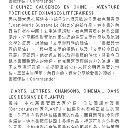
書籍連結｜Commander
《QUINZE CAUSERIES EN CHINE - AVENTURE
POETIQUE ET ECHANGES LITTERAIRES》
再來跟大家推薦這本小鴿子G也很喜歡的作家勒克萊齊奧
(Jean-Marie Gustave Le Clezio)的新作品。這本書的內
容為作者在中國十五場演講講稿。勒克萊齊奧在這些公開
講座，分享那些影響他作家生涯的重要文學作品以及他對
文學的反思，討論如「文學與科學的關係」、「書籍與世
界的關係」、「與中國文學的相遇」以及「文學於今日的
意義」等問題。他從過去難以取得書籍的時代，談到今日
紙本書面臨消失的命運。勒克萊齊奧鏗鏘有力的演說，賦
予文學深沉意涵，並提醒讀者它在人類文明裡重要的地
位。篇篇主旨明晰、內容有趣，適合分享給愛書的讀者。
書籍連結｜Commander
《ARTS, LETTRES, CHANSONS, CINEMA... DANS
LES DESSINS DE PLANTU》
最後一本推薦書要跟大家介紹一位法國諷刺漫畫
(Caricature)作家PLANTU。如果你有看報章雜誌的習
慣，你可能有看過這位插畫家的作品，而且還可能令你印
象深刻。這本書籍集結四十多幅作品，裡頭可能有你熟悉
的元素，比如說得拉克洛瓦最有名的那部作品、波特萊爾