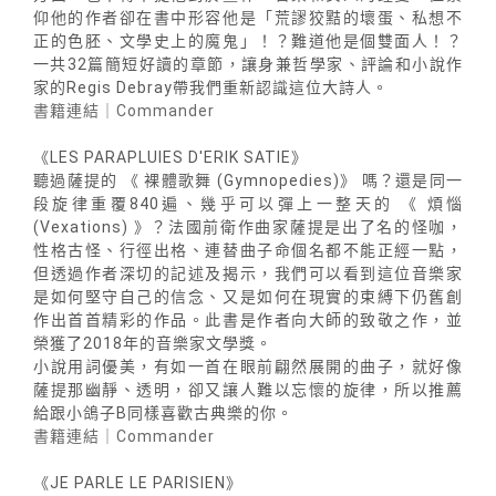
仰他的作者卻在書中形容他是「荒謬狡黠的壞蛋、私想不
正的色胚、文學史上的魔鬼」！？難道他是個雙面人！？
一共32篇簡短好讀的章節，讓身兼哲學家、評論和小說作
家的Regis Debray帶我們重新認識這位大詩人。
書籍連結｜Commander
《LES PARAPLUIES D'ERIK SATIE》
聽過薩提的 《 裸體歌舞 (Gymnopedies)》 嗎？還是同一
段旋律重覆840遍、幾乎可以彈上一整天的 《 煩惱
(Vexations) 》？法國前衛作曲家薩提是出了名的怪咖，
性格古怪、行徑出格、連替曲子命個名都不能正經一點，
但透過作者深切的記述及揭示，我們可以看到這位音樂家
是如何堅守自己的信念、又是如何在現實的束縛下仍舊創
作出首首精彩的作品。此書是作者向大師的致敬之作，並
榮獲了2018年的音樂家文學獎。
小說用詞優美，有如一首在眼前翩然展開的曲子，就好像
薩提那幽靜、透明，卻又讓人難以忘懷的旋律，所以推薦
給跟小鴿子B同樣喜歡古典樂的你。
書籍連結｜Commander
《JE PARLE LE PARISIEN》