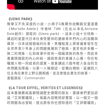
《UENO PARK》
簡單又不失深度的小說，小鴿子G推薦你由暢銷兒童漫畫
《Mortelle Adele》作者M. TAN（在此以本名Antoine
Dole創作）撰寫的《Ueno park》。這本小說十分特殊，
講述的是當代日本社會受壓抑的邊緣青年們內心的孤獨與
痛苦。日本這個極端的社會，某種程度上將普遍會發生在
全世界青少年身上的問題推展到了極致，甚至有許多獨一
無二的現象，比如故事中就有一個繭居族的角色。而這本
書裏頭描寫的內心糾結，讀起來真的會讓人心痛，但也有
種跟人物一同成長的感覺。故事講述八個年輕人各自的生
命問題及障礙。以第一人稱敘述，從獨白開始，延續到八
位主角在東京上野公園相遇，並且使彼此重生的故事。
書籍連結｜Commander
《LA TOUR EIFFEL, VERITES ET LEGENDES》
這本書推薦給喜歡閱讀歷史趣聞的朋友，要讀者們更加認
識「艾菲爾鐵塔」。每篇內容簡短卻豐富，以一個又一個
的問題為出發點，提出那些你也想知道的「艾菲爾鐵塔」