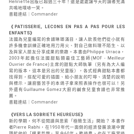
Henriette出版已超過三十年！還是處處讓今天的讀者充滿
共鳴地噗哧一笑。
書籍連結｜Commander
《PATISSERIE, LECONS EN PAS A PAS POUR LES
ENFANTS》
法國為兒童編寫的食譜琳瑯滿目，讓人欽羨他們從小就有
許多機會訓練正確地用刀用火、對自己做料理不陌生、以
及與家人朋友分享成果的樂趣。本書由Philippe Urraca，
2003年起擔任法國甜點類最佳工藝師(MOF - Meilleur
Ouvrier de France)主席的甜點大師執筆（另有為大人編
寫的版本，這本是另出的兒童版），各式經典甜點本書都
找得到，搭配可愛的插圖、給小朋友的叮嚀、清楚的說明
與標示，讓廚藝苦手的本鴿子拿來照表操作也很可以！另
外還有Guillaume Gomez大廚的鹹食兒童食譜也非常推
薦。
書籍連結｜Commander
《VERS LA SOBRIETE HEUREUSE》
新的學期，何不從閱讀與思索「極簡生活」開始？ 本書作
者Pierre Rabhi，在1950年代一面倒的經濟發展浪潮中實
踐起他的「樸素哲學」至今60年。務過農、也在工廠當過