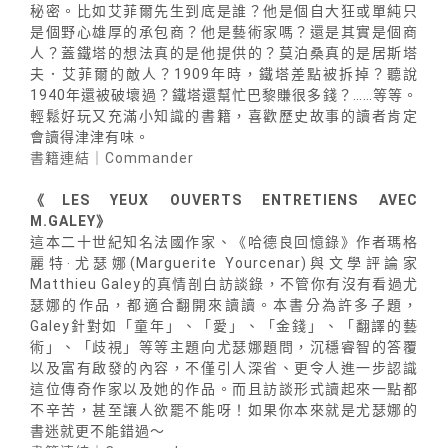
秘密。比如艾菲爾先生到底是誰？他是個自大狂或單純只
是個野心雄厚的承包商？他是藝術家嗎？還是其實是個商
人？蓋鐵塔的想法真的是他提供的？莫泊桑真的是居斯塔
夫．艾菲爾的敵人？1909年時，鐵塔差點被拆掉？聽說
1940年還被破壞過？鐵塔還幫忙巴黎賺很多錢？……等等。
輕鬆好玩又充滿小知識的書籍，喜歡歷史故事的讀者肯定
會讀得津津有味。
書籍連結｜Commander
《LES YEUX OUVERTS ENTRETIENS AVEC
M.GALEY》
這本二十世紀知名法國作家、《哈德良回憶錄》作者瑪格
麗特‧尤瑟娜(Marguerite Yourcenar)與文學評論家
Matthieu Galey的真情剖白訪談錄，不管你有沒有看過尤
瑟娜的作品，都適合翻開來讀讀。本書分為許多子題，
Galey針對如「童年」、「愛」、「金錢」、「翻譯的藝
術」、「歧視」等等主題向尤瑟娜題問，沉穩睿智的答覆
以及富有啟發的內容，不僅引人深省、更令人進一步認識
這位傳奇作家以及她的作品。而且訪談形式讀起來一點都
不辛苦，甚至讓人欲罷不能呀！如果你本來就是尤瑟娜的
書迷就更不能錯過～