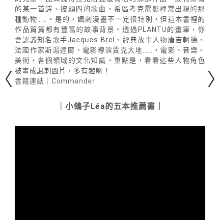
的某一首詩、披頭四的歌曲、希區考克電影裡常出現的那
種動物……。是的，諷刺漫畫不一定很特別，但這本書裡的
作品篇篇都有豐富的故事背景。透過PLANTU的畫筆，你
會認識知名歌手Jacques Brel、經典故事人物唐吉軻德、
法國作家斯湯達爾、電影導演賈克大地……，電影、音樂、
美術，各個領域的文化知識。重點是，看看這些人物角色
被畫成諷刺圖片，多有趣啊！
書籍連結｜Commander
｜小鴿子Léa的五本推薦書｜