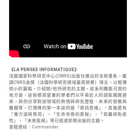
《LA PENSEE INFORMATIQUE》
法國國家科學研究中心(CNRS)出版社推出的全新書系，邀
請CNRS金獎（法國科學研究領域最高榮譽）得主，以輕薄
短小的篇幅，介紹她/他所研究的主題。這系列難能可貴的
地方是，這些德高望重的學者們以平易近人的語氣娓娓道
來，與你分享對該領域的熱情與研究歷程、未來的發展與
難題等。打頭陣的第一本談的是「資訊思維」，其後還有
「重力波與黑洞」、「生命孕育的奧秘」、「昆蟲與免疫
性」、「未來氣候」等已經或即將出版的主題。
書籍連結｜Commander