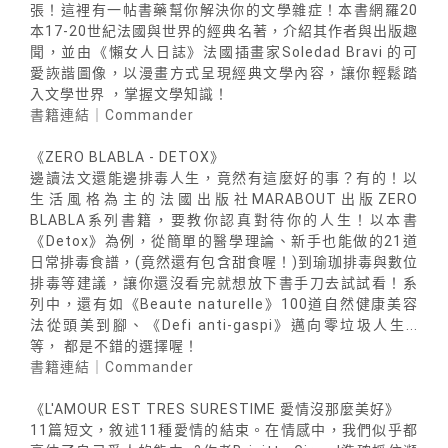
張！這裡有一帖書藥幫你解決你的文學雜症！本書網羅20
本17-20世紀法國與世界的經典名著，介紹其作者與出版趣
聞，並由《懶女人日誌》法國插畫家Soledad Bravi 的可
愛詼諧圖像，以漫畫方式呈現經典文學內容，讓你輕鬆踏
入文學世界 ，掌握文學知識！
書籍連結｜Commander
《ZERO BLABLA - DETOX》
邊讀法文還能邊排毒人生，竟然有這麼好的事？有的！以
生活風格為主的法國出版社MARABOUT出版ZERO
BLABLA系列書籍，要教你認真對待你的人生！以本書
《Detox》為例，從簡單的醫學理論、新手也能做的21道
日常排毒食譜，(竟然還有包含甜食喔！)到瑜珈排毒與數位
排毒等建議，讓你還沒看完就想放下書手刀去試試看！系
列中，還有如《Beaute naturelle》100道自然健康美容
法從頭美到腳、《Defi anti-gaspi》邁向零垃圾人生...
等， 都是不錯的選擇喔！
書籍連結｜Commander
《L'AMOUR EST TRES SURESTIME 愛情沒那麼美好》
11篇短文，敘述11種愛情的結束。在情感中，我們似乎都