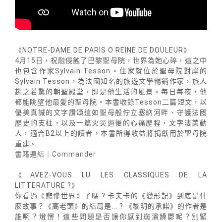
《NOTRE-DAME DE PARIS O REINE DE DOULEUR》
4月15日，祝融侵蝕了巴黎聖母院，世界為她心碎，這之中
也包含作家Sylvain Tesson。住家就位於聖母院對岸的
Sylvain Tesson，為法國知名的旅遊文學暢銷作家，旅人
趨之若騖的朝聖殿堂，即是他生活的風景。每日每夜，他
都能眺望他最愛的聖母院。本書收錄Tesson二篇短文，以
優美真誠的文字讚頌這如聖母般佇立塞納河畔、守護法國
歷史的支柱，以及一篇火災過後的心痛歷程，文字淒美動
人，適合B2以上的讀者，本書所得收益將捐獻用於聖母院
重建。
書籍連結｜Commander
《AVEZ-VOUS LU LES CLASSIQUES DE LA
LITTERATURE ?》
你看過《悲慘世界》了嗎 ? 卡夫卡的《變形記》到底是什
麼故事？《高老頭》的結局是... ? 《黎明的承諾》的作者是
誰啊？燈愣！這些問題是否讓你感到崩潰躁鬱呢？別緊