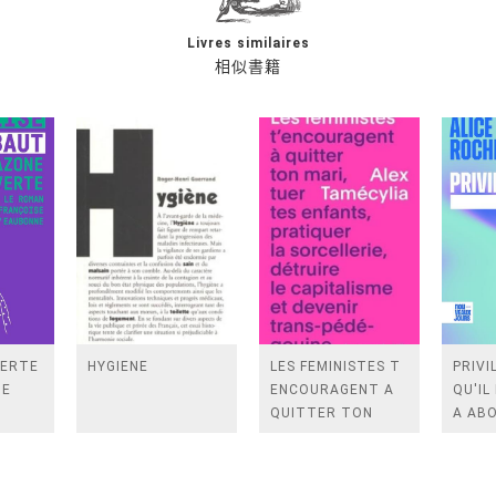
Livres similaires
相似書籍
VERTE
HYGIENE
LES FEMINISTES T
PRIVI
DE
ENCOURAGENT A
QU'IL
QUITTER TON
A ABO
MARI, TUER TES
ENFANTS,
PRATIQUER LA