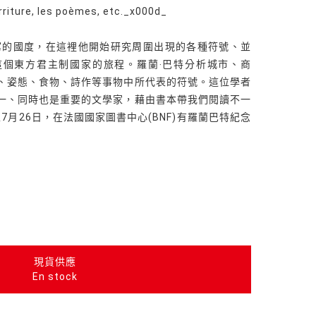
urriture, les poèmes, etc._x000d_
寫的國度，在這裡他開始研究周圍出現的各種符號、並
這個東方君主制國家的旅程。羅蘭‧巴特分析城市、商
、姿態、食物、詩作等事物中所代表的符號。這位學者
一、同時也是重要的文學家，藉由書本帶我們閱讀不一
7月26日，在法國國家圖書中心(BNF)有羅蘭巴特紀念
現貨供應
En stock