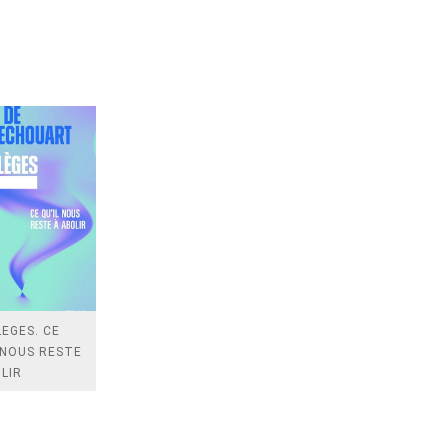
LEGES. CE
 NOUS RESTE
LIR