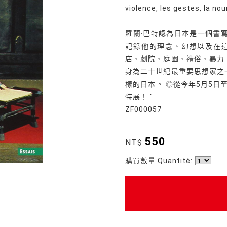
violence, les gestes, la no
羅蘭‧巴特認為日本是一個書
記錄他的理念、幻想以及在
店、劇院、庭園、禮俗、暴力
身為二十世紀最重要思想家之
樣的日本。 ◎從今年5月5日至
特展！ "
ZF000057
550
NT$
購買數量 Quantité: