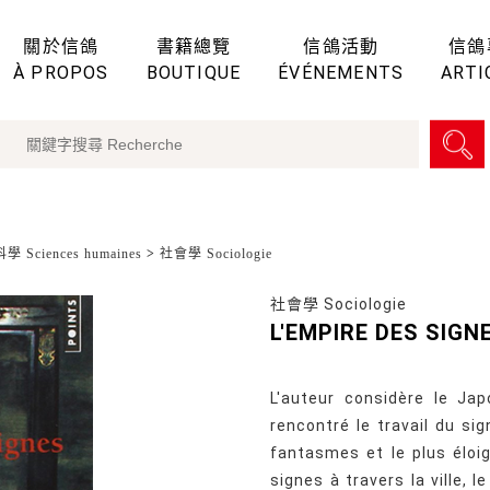
關於信鴿
書籍總覽
信鴿活動
信鴿
À PROPOS
BOUTIQUE
ÉVÉNEMENTS
ARTI
 Sciences humaines
>
社會學 Sociologie
社會學 Sociologie
L'EMPIRE DES SIG
L'auteur considère le Jap
rencontré le travail du si
fantasmes et le plus éloig
signes à travers la ville, l