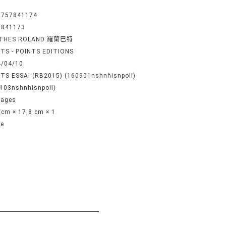
2757841174
7841173
THES ROLAND 羅蘭巴特
TS - POINTS EDITIONS
4/04/10
TS ESSAI (RB2015) (160901nshnhisnpoli)
103nshnhisnpoli)
pages
 cm × 17,8 cm × 1
he