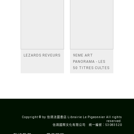
LEZARDS REVEURS
9EME ART
PANORAMA - LES
50 TITRES CULTES
DE LA BANDE
DESSINEE
ASIATIQUE
Copyright © by 信鴿法國書店 Librairie Le Pigeonnier All rights
reserved.
信鴿國際文化有限公司 統一編號：53083520