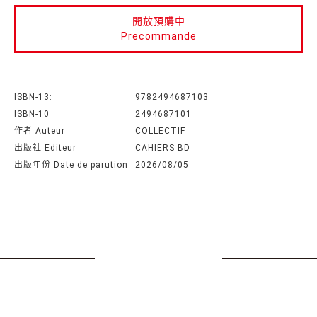
開放預購中
Precommande
ISBN-13:
9782494687103
ISBN-10
2494687101
作者 Auteur
COLLECTIF
出版社 Editeur
CAHIERS BD
出版年份 Date de parution
2026/08/05