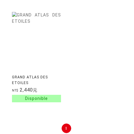
GRAND ATLAS DES
ETOILES
2,440
元
NT$
1