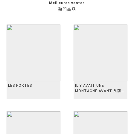
Meilleures ventes
熱門商品
LES PORTES
IL Y AVAIT UNE
MONTAGNE AVANT 从前有
座山