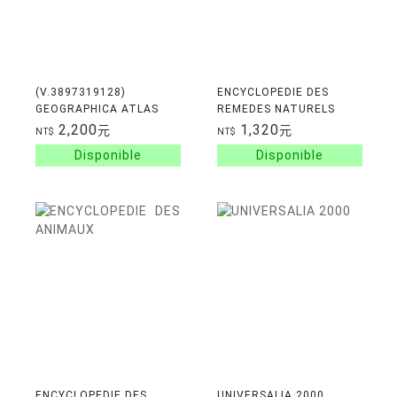
(V.3897319128)
ENCYCLOPEDIE DES
GEOGRAPHICA ATLAS
REMEDES NATURELS
MONDIAL ILLUSTRE
2,200
1,320
元
元
NT$
NT$
ENCYCLOPEDIE DES
UNIVERSALIA 2000