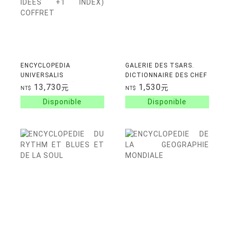
ENCYCLOPEDIA
GALERIE DES TSARS.
UNIVERSALIS
DICTIONNAIRE DES CHEF
NOTIONNAIRES(VOL 1:
13,730
1,530
元
元
NT$
NT$
NOTIONS +VOL 2: IDEES
+1 INDEX) COFFRET