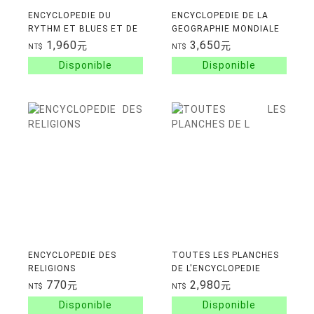
ENCYCLOPEDIE DU
ENCYCLOPEDIE DE LA
RYTHM ET BLUES ET DE
GEOGRAPHIE MONDIALE
LA SOUL
1,960
3,650
元
元
NT$
NT$
ENCYCLOPEDIE DES
TOUTES LES PLANCHES
RELIGIONS
DE L'ENCYCLOPEDIE
DIDEROT ET
770
2,980
元
元
NT$
NT$
D'ALEMBERT