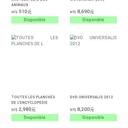
ANIMAUX
510
8,690
元
元
NT$
NT$
TOUTES LES PLANCHES
DVD UNIVERSALIS 2012
DE L'ENCYCLOPEDIE
DIDEROT ET
2,980
8,200
元
元
NT$
NT$
D'ALEMBERT