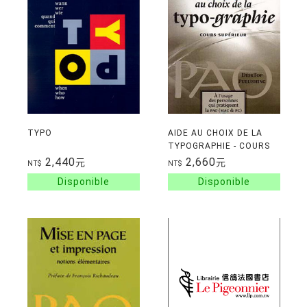
TYPO
AIDE AU CHOIX DE LA
TYPOGRAPHIE - COURS
SUP.
2,440
2,660
元
元
NT$
NT$