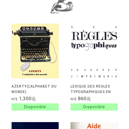
AZERTY(L'ALPHABET DU
LEXIQUE DES REGLES
MONDE)
TYPOGRAPHIQUES EN
USAGE A L'IMPRIMERIE
1,300
860
元
元
NT$
NT$
NATIONALE