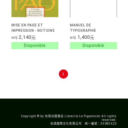
MISE EN PAGE ET
MANUEL DE
IMPRESSION - NOTIONS
TYPOGRAPHIE
ELEM.
FRANCAISE
2,140
1,400
元
元
NT$
NT$
ELEMENTAIRE
1
Copyright © by 信鴿法國書店 Librairie Le Pigeonnier All rights
reserved.
信鴿國際文化有限公司 統一編號：53083520