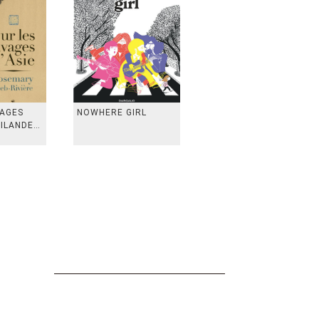
VAGES
NOWHERE GIRL
AILANDE,
 TAIWAN,