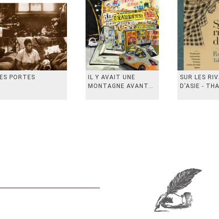
ES PORTES
IL Y AVAIT UNE
SUR LES RI
MONTAGNE AVANT
D'ASIE - TH
从前有座山
INDONESIE,
VIETN