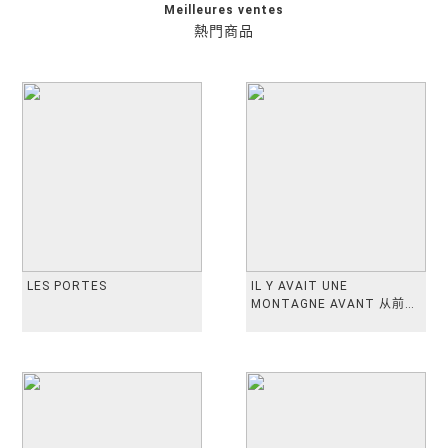
Meilleures ventes
熱門商品
LES PORTES
IL Y AVAIT UNE
MONTAGNE AVANT 从前有
座山