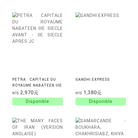
PETRA : CAPITALE DU
GANDHI EXPRESS
ROYAUME NABATEEN IIIE
SIECLE AVANT - IIE
2,970
1,380
元
元
NT$
NT$
SIECLE APRES JC