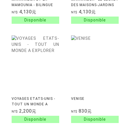
MAMOUNIA - BILINGUE
DES MAISONS-JARDINS
FRANCAIS/ANGLAIS
4,130
4,130
元
元
NT$
NT$
VOYAGES ETATS-UNIS -
VENISE
TOUT UN MONDE A
EXPLORER
2,200
830
元
元
NT$
NT$