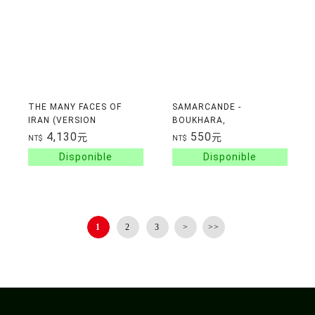
THE MANY FACES OF
SAMARCANDE -
IRAN (VERSION
BOUKHARA,
ANGLAISE)
CHAKHRISIABZ, KHIVA
4,130
550
元
元
NT$
NT$
1
2
3
>
>>