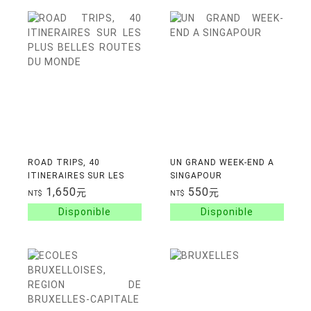
ROAD TRIPS, 40
UN GRAND WEEK-END A
ITINERAIRES SUR LES
SINGAPOUR
PLUS BELLES ROUTES DU
1,650
550
元
元
NT$
NT$
MONDE