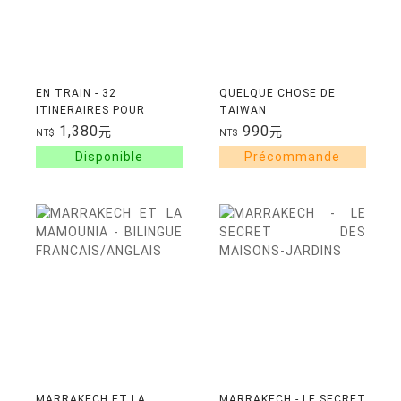
EN TRAIN - 32
QUELQUE CHOSE DE
ITINERAIRES POUR
TAIWAN
VOYAGER AUTREMENT
1,380
990
元
元
NT$
NT$
EN EUROPE
MARRAKECH ET LA
MARRAKECH - LE SECRET