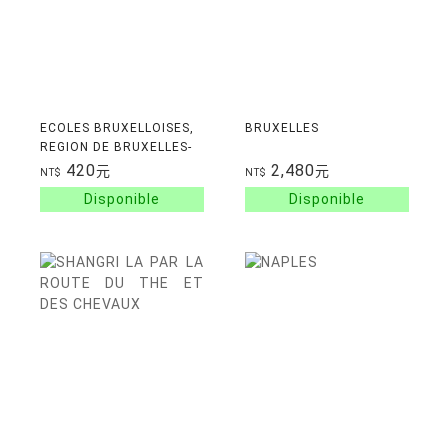
ECOLES BRUXELLOISES,
BRUXELLES
REGION DE BRUXELLES-
CAPITALE
420
2,480
元
元
NT$
NT$