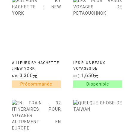
AILLEURS BY HACHETTE
LES PLUS BEAUX
: NEW YORK
VOYAGES DE
PETAOUCHNOK
3,300
1,650
元
元
NT$
NT$