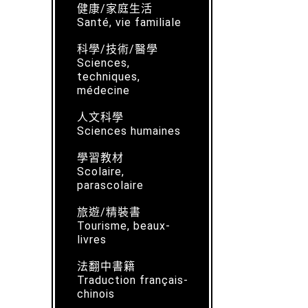
健康/家庭生活
Santé, vie familiale
科學/技術/醫學
Sciences,
techniques,
médecine
人文科學
Sciences humaines
學習教材
Scolaire,
parascolaire
旅遊/精裝書
Tourisme, beaux-
livres
法翻中書籍
Traduction français-
chinois