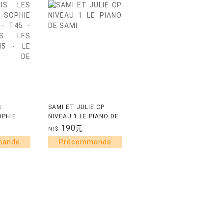
S
SAMI ET JULIE CP
OPHIE
NIVEAU 1 LE PIANO DE
T45 - MES
SAMI
190
元
NT$
EVAUX 45
RS DE