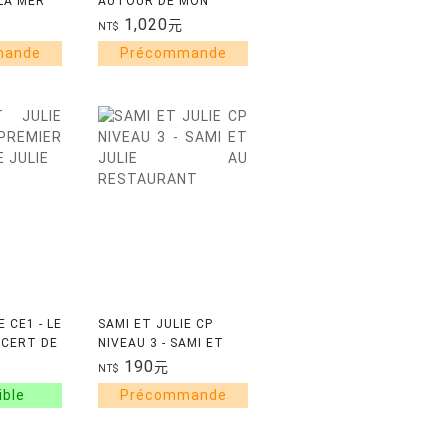
 LA MER
AUTOUR DE MON
ETANG
1,020
元
NT$
E CE1 - LE
SAMI ET JULIE CP
NCERT DE
NIVEAU 3 - SAMI ET
JULIE AU
190
元
NT$
RESTAURANT