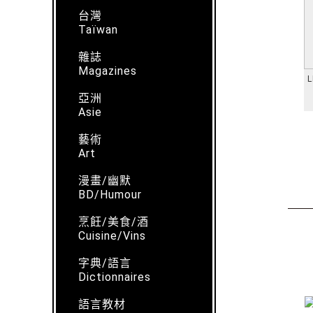
台灣
Taïwan
雜誌
Magazines
L
亞洲
Asie
藝術
Art
漫畫/幽默
BD/Humour
烹飪/美食/酒
Cuisine/Vins
字典/語言
Dictionnaires
語言教材