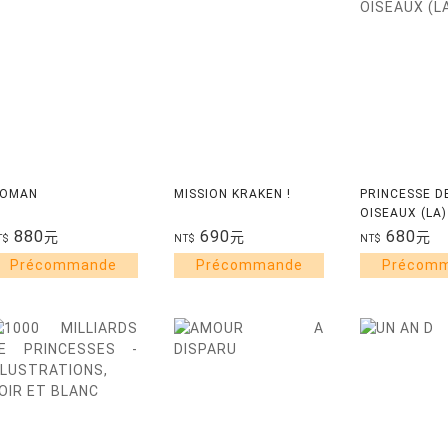
OMAN
MISSION KRAKEN !
PRINCESSE D
OISEAUX (LA)
880
690
680
元
元
元
T$
NT$
NT$