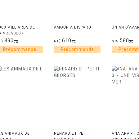
000 MILLIARDS DE
AMOUR A DISPARU
UN AN D'AVA
RINCESSES -
LLUSTRATIONS, NOIR
490
610
580
元
元
元
T$
NT$
NT$
T BLANC
ES ANIMAUX DE
RENARD ET PETIT
ANA ANA - TO