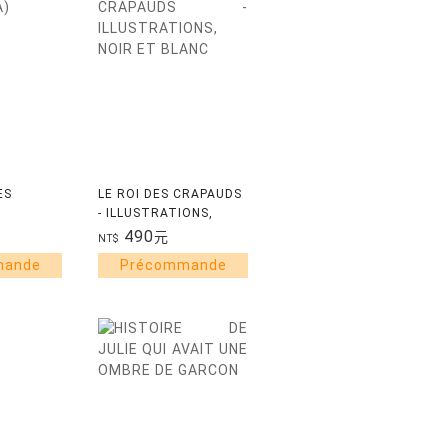
ES
LE ROI DES CRAPAUDS
- ILLUSTRATIONS,
NOIR ET BLANC
490
元
NT$