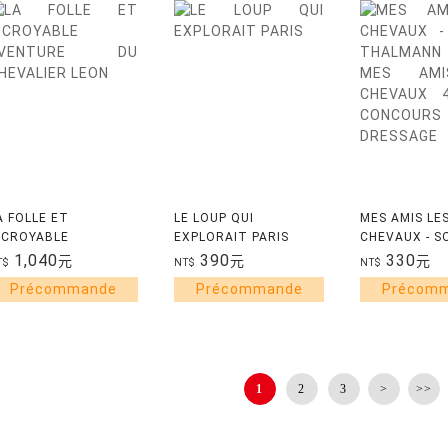
A FOLLE ET
LE LOUP QUI
MES AMIS LE
NCROYABLE
EXPLORAIT PARIS
CHEVAUX - S
VENTURE DU
THALMANN - 
1,040
390
330
元
元
元
T$
NT$
NT$
HEVALIER LEON
AMIS LES CH
- LE CONCOU
DRESSAGE
1
2
3
>
>>