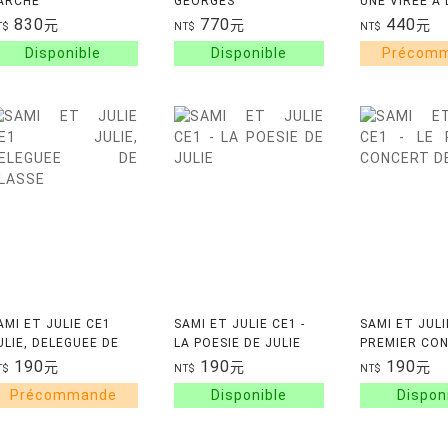
'ARCHE
GEORGES
UNE VIREE A
830
770
440
元
元
元
T$
NT$
NT$
AMI ET JULIE CE1
SAMI ET JULIE CE1 -
SAMI ET JULI
ULIE, DELEGUEE DE
LA POESIE DE JULIE
PREMIER CO
LASSE
JULIE
190
190
190
元
元
元
T$
NT$
NT$