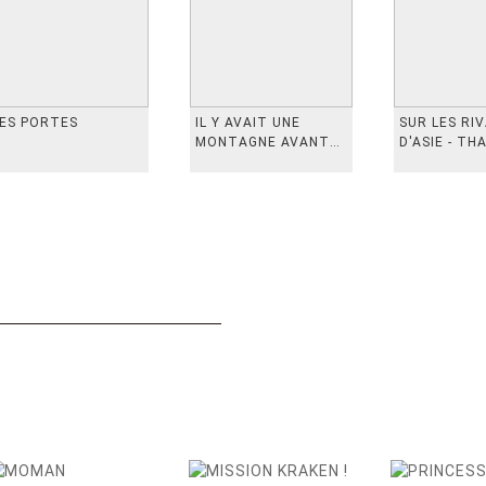
ES PORTES
IL Y AVAIT UNE
SUR LES RI
MONTAGNE AVANT
D'ASIE - TH
从前有座山
INDONESIE,
VIETN