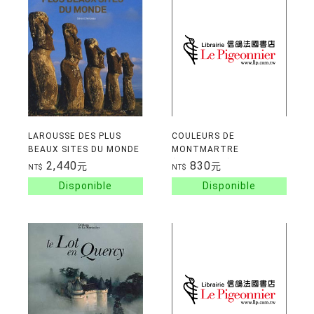
LAROUSSE DES PLUS
COULEURS DE
BEAUX SITES DU MONDE
MONTMARTRE
(V.ANGLAISE)
2,440
830
元
元
NT$
NT$