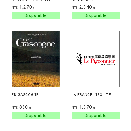
BASTIDES NOUVELLE
DU QUERCY
EDITION
1,270
2,340
元
元
NT$
NT$
EN GASCOGNE
LA FRANCE INSOLITE
830
1,370
元
元
NT$
NT$