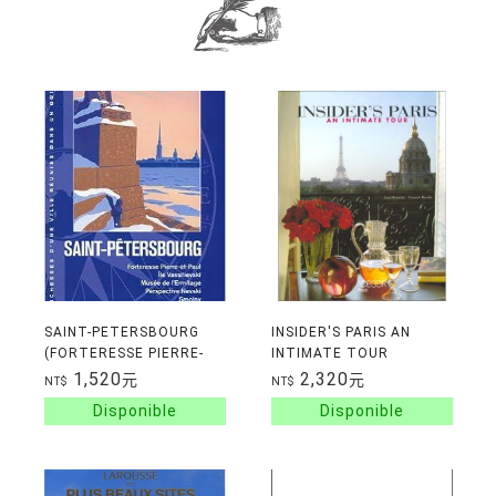
SAINT-PETERSBOURG
INSIDER'S PARIS AN
(FORTERESSE PIERRE-
INTIMATE TOUR
ET-PAUL, ILE
1,520
2,320
元
元
NT$
NT$
VASSILIEVSKI