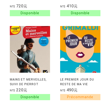
720
410
元
元
NT$
NT$
MAINS ET MERVEILLES,
LE PREMIER JOUR DU
SUIVI DE PIERROT
RESTE DE MA VIE
LUNAIRE
220
490
元
元
NT$
NT$