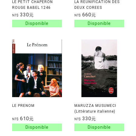
LE PETIT CHAPERON
LA REUNIFICATION DES
ROUGE BABEL 1246
DEUX COREES
330
660
元
元
NT$
NT$
LE PRENOM
MARUZZA MUSUMECI
(Littérature italienne)
610
330
元
元
NT$
NT$