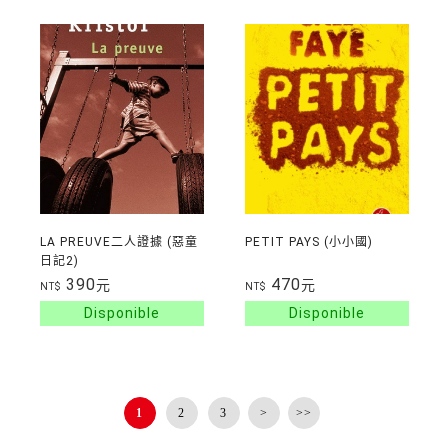
LA PREUVE二人證據 (惡童
PETIT PAYS (小小國)
日記2)
390
470
元
元
NT$
NT$
1
2
3
>
>>