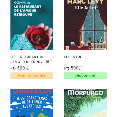
LE RESTAURANT DE
ELLE & LUI
L'AMOUR RETROUVE 蝸牛
食堂
500
500
元
元
NT$
NT$