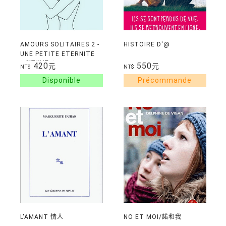
AMOURS SOLITAIRES 2 -
HISTOIRE D'@
UNE PETITE ETERNITE
(孤獨戀語2)
420
550
元
元
NT$
NT$
L'AMANT 情人
NO ET MOI/諾和我