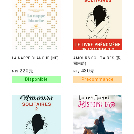
LA NAPPE BLANCHE (NE)
AMOURS SOLITAIRES (孤
獨戀語)
220
430
元
元
NT$
NT$