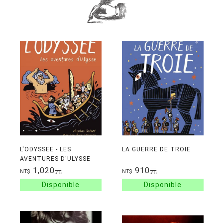
L'ODYSSEE - LES
LA GUERRE DE TROIE
AVENTURES D'ULYSSE
1,020
910
元
元
NT$
NT$