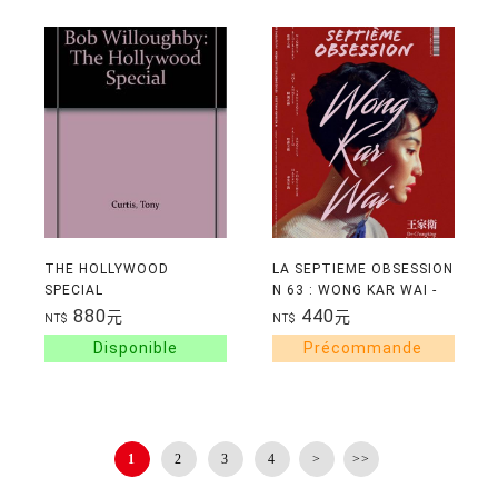
THE HOLLYWOOD
LA SEPTIEME OBSESSION
SPECIAL
N 63 : WONG KAR WAI -
MARS/AVRIL 2026
880
440
元
元
NT$
NT$
1
2
3
4
>
>>