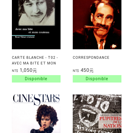
CARTE BLANCHE - T02 -
CORRESPONDANCE
AVEC MA BITE ET MON
COUTEAU - RENE VIENET
1,050
450
元
元
NT$
NT$
CINEASTE