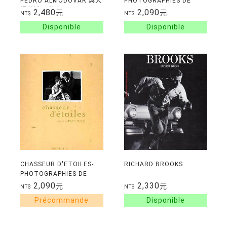
PEDRO ALMODOVAR 與大
PHOTOGRAPHIES DE
師對話:阿莫多瓦
MARCEL THOMAS
2,480
2,090
元
元
NT$
NT$
CHASSEUR D'ETOILES-
RICHARD BROOKS
PHOTOGRAPHIES DE
MARCEL THOMAS
2,090
2,330
元
元
NT$
NT$