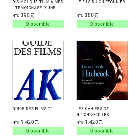
DIS-MOI QUE TU M'AIMES
LE FILS DU CHIFFONNIER
: TEMOIGNAGE D'UNE
BASSION
390
380
元
元
NT$
NT$
GUIDE DES FILMS T1
LES CAHIERS DE
HITCHCOCK-LES
SECRETS D'UN
1,420
1,420
元
元
NT$
NT$
CREATEUR DE GENIE