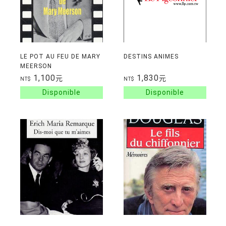
LE POT AU FEU DE MARY
DESTINS ANIMES
MEERSON
1,100
1,830
元
元
NT$
NT$