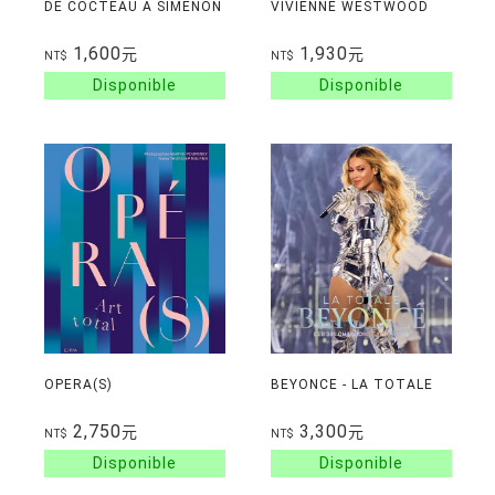
DE COCTEAU A SIMENON
VIVIENNE WESTWOOD
1,600
1,930
元
元
NT$
NT$
OPERA(S)
BEYONCE - LA TOTALE
2,750
3,300
元
元
NT$
NT$