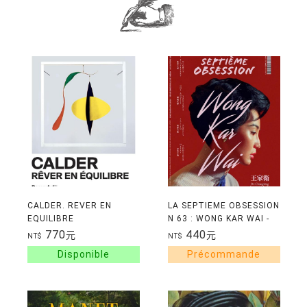
CALDER. REVER EN
LA SEPTIEME OBSESSION
EQUILIBRE
N 63 : WONG KAR WAI -
MARS/AVRIL 2026
770
440
元
元
NT$
NT$