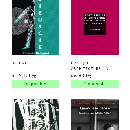
DIEU & CIE
CRITIQUE ET
ARCHITECTURE. UN
ETAT DES LIEUX
2,150
830
元
元
NT$
NT$
CONTEMPORAIN