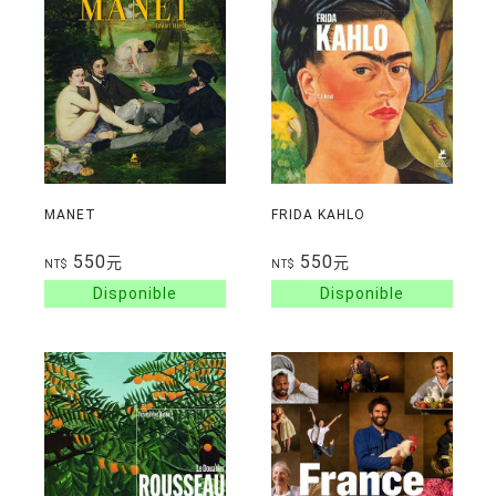
MANET
FRIDA KAHLO
550
550
元
元
NT$
NT$