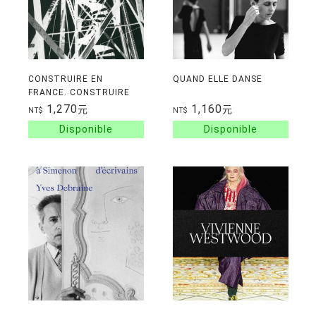
CONSTRUIRE EN
QUAND ELLE DANSE
FRANCE. CONSTRUIRE
EN FER, CONSTRUIRE EN
1,270
1,160
元
元
NT$
NT$
BETON