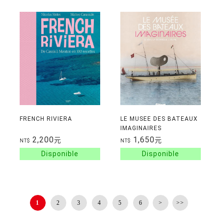
FRENCH RIVIERA
LE MUSEE DES BATEAUX
IMAGINAIRES
2,200
1,650
元
元
NT$
NT$
1
2
3
4
5
6
>
>>