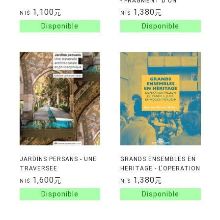
- FRAGMENT D'UN
DISCOURS
1,100
1,380
元
元
NT$
NT$
JARDINS PERSANS - UNE
GRANDS ENSEMBLES EN
TRAVERSEE
HERITAGE - L'OPERATION
ARCHITECTURALE ET
MILLION - DE CANDILIS,
1,600
1,380
元
元
NT$
NT$
PHILOSOPHIQUE
JOSIC ET WOODS (1954-
2024)