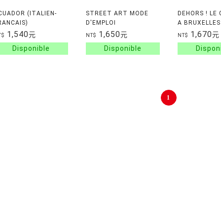
CUADOR (ITALIEN-
STREET ART MODE
DEHORS ! LE 
RANCAIS)
D'EMPLOI
A BRUXELLES
1,540
1,650
1,670
元
元
元
T$
NT$
NT$
1