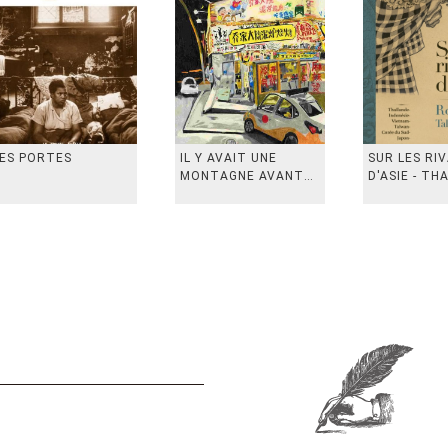
ES PORTES
IL Y AVAIT UNE
SUR LES RI
MONTAGNE AVANT
D'ASIE - TH
从前有座山
INDONESIE,
VIETN