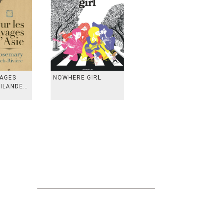
VAGES
NOWHERE GIRL
AILANDE,
 TAIWAN,