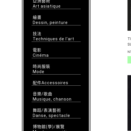
亞洲藝術
Art asiatique
繪畫
Dessin, peinture
技法
Techniques de l'art
T
S
電影
B
N
Cinéma
A
時尚服裝
Mode
配件Accessoires
音樂/歌曲
Musique, chanson
舞蹈/表演藝術
Danse, spectacle
博物館(學)/展覽