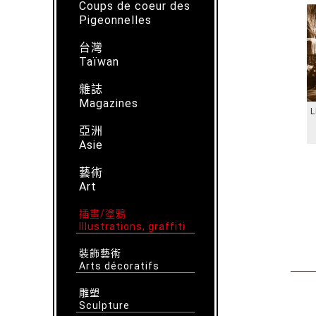
Coups de coeur des
Pigeonnelles
台灣
Taïwan
雜誌
Magazines
L
亞洲
Asie
藝術
Art
插畫/塗鴉
Illustrations, graffiti
裝飾藝術
Arts décoratifs
雕塑
Sculpture