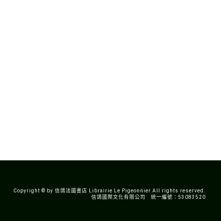
Copyright © by 信鴿法國書店 Librairie Le Pigeonnier All rights reserved.
信鴿國際文化有限公司 統一編號：53083520