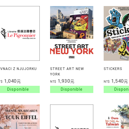
IVNACI Z NJUJORKU
STREET ART NEW
STICKERS
YORK
1,040
1,930
1,540
元
元
元
T$
NT$
NT$