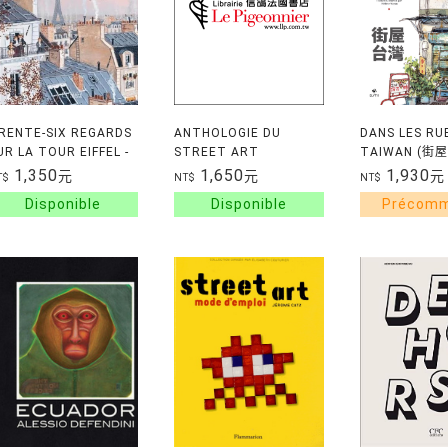
RENTE-SIX REGARDS
ANTHOLOGIE DU
DANS LES RU
UR LA TOUR EIFFEL -
STREET ART
TAIWAN (街
ILINGUE FRANCAIS
1,350
1,650
1,930
元
元
元
T$
NT$
NT$
NGLAIS