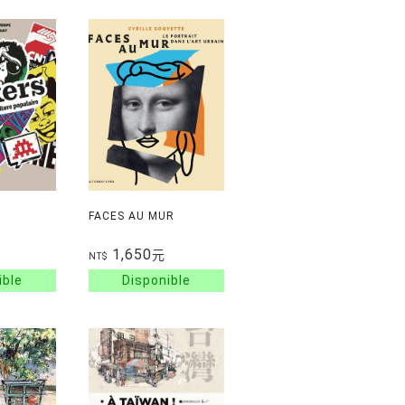
FACES AU MUR
1,650
元
NT$