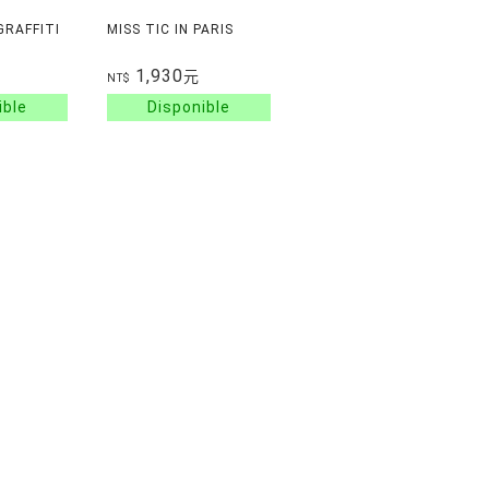
GRAFFITI
MISS TIC IN PARIS
1,930
元
NT$