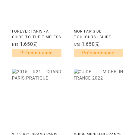
FOREVER PARIS - A
MON PARIS DE
GUIDE TO THE TIMELESS
TOUJOURS - GUIDE
SOUL OF THE CITY
ILLUSTRE D'ADRESSES
1,650
1,650
元
元
NT$
NT$
EN TOUS GENRES
2015 R21 GRAND PARIS
GUIDE MICHELIN FRANCE