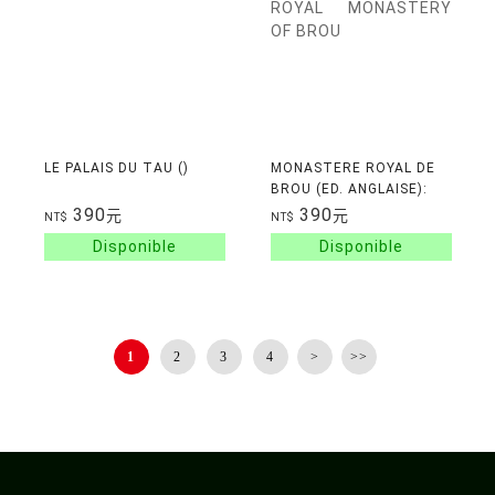
LE PALAIS DU TAU ()
MONASTERE ROYAL DE
BROU (ED. ANGLAISE):
THE ROYAL MONASTERY
390
390
元
元
NT$
NT$
OF BROU
1
2
3
4
>
>>