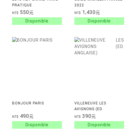
PRATIQUE
2022
550
1,430
元
元
NT$
NT$
BONJOUR PARIS
VILLENEUVE LES
AVIGNONS (ED.
ANGLAISE)
490
390
元
元
NT$
NT$