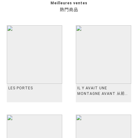
Meilleures ventes
熱門商品
LES PORTES
IL Y AVAIT UNE
MONTAGNE AVANT 从前有
座山