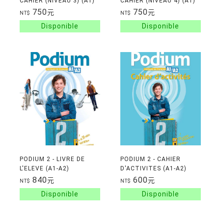
CAHIER (NIVEAU 3) (A1)
CAHIER (NIVEAU 4) (A1)
750
750
元
元
NT$
NT$
PODIUM 2 - LIVRE DE
PODIUM 2 - CAHIER
L'ELEVE (A1-A2)
D'ACTIVITES (A1-A2)
840
600
元
元
NT$
NT$