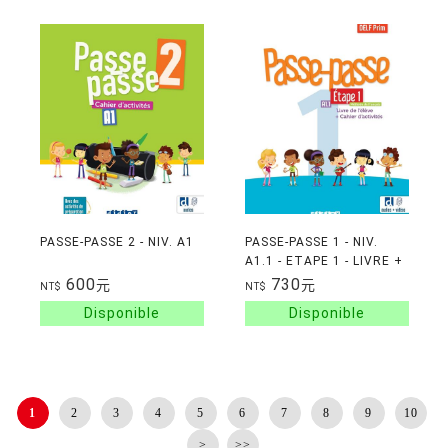
PASSE-PASSE 2 - NIV. A1
PASSE-PASSE 1 - NIV.
A1.1 - ETAPE 1 - LIVRE +
CAHIER + DIDIERFLE.APP
600
730
元
元
NT$
NT$
1
2
3
4
5
6
7
8
9
10
>
>>