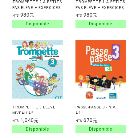
TROMPETTE 2 A PETITS
TROMPETTE 1 A PETITS
PAS ELEVE + EXERCICES
PAS ELEVE + EXERCICES
NIVEAU A1.1
NIVEAU A1.1
980
980
元
元
NT$
NT$
TROMPETTE 3 ELEVE
PASSE-PASSE 3 - NIV.
NIVEAU A2
A2.1
1,040
670
元
元
NT$
NT$