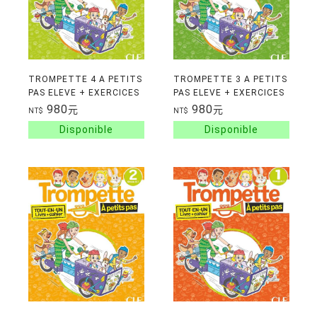
TROMPETTE 4 A PETITS
TROMPETTE 3 A PETITS
PAS ELEVE + EXERCICES
PAS ELEVE + EXERCICES
NIVEAU A1.2
NIVEAU A1.2
980
980
元
元
NT$
NT$