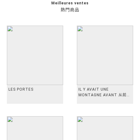
Meilleures ventes
熱門商品
LES PORTES
IL Y AVAIT UNE
MONTAGNE AVANT 从前有
座山