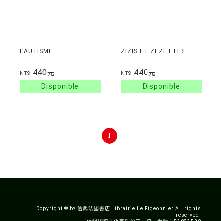
L'AUTISME
ZIZIS ET ZEZETTES
440
440
元
元
NT$
NT$
1
Copyright © by 信鴿法國書店 Librairie Le Pigeonnier All rights
reserved.