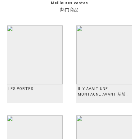
Meilleures ventes
熱門商品
LES PORTES
IL Y AVAIT UNE
MONTAGNE AVANT 从前有
座山