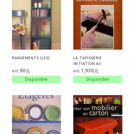
RANGEMENTS (LES)
LA TAPISSERIE
INITIATION AU
GARNISSAGE
90
1,930
元
元
NT$
NT$