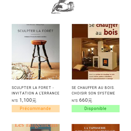
SCULPTER LA FORET -
SE CHAUFFER AU BOIS.
INVITATION A L'ERRANCE
CHOISIR SON SYSTEME
& CREATIONS SENSIBLES
DE CHAUFFAGE AU BOIS.
1,100
660
元
元
NT$
NT$
INSTALLER INSERTS,
POELES ET CHAUDIER