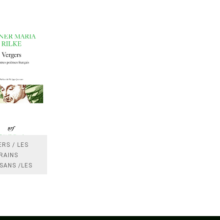
RS / LES
RAINS
SANS /LES
 /LES
TRES
DRES IMPOTS
FRANCE