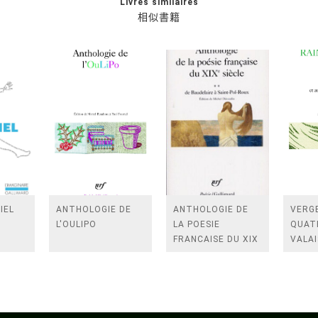
Livres similaires
相似書籍
IEL
ANTHOLOGIE DE
ANTHOLOGIE DE
VERGE
L'OULIPO
LA POESIE
QUAT
FRANCAISE DU XIX
VALAI
SIECLE (TOME 2-DE
ROSES
BAUDELAIRE A
FENE
SAINT-POL-ROUX)
/TEN
A LA 